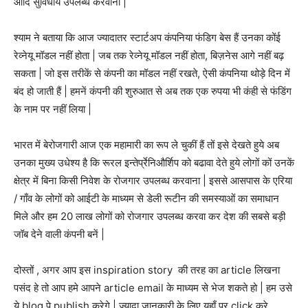
आदि सुविधाये उपलब्ध करवाना |
श्याम ने बताया कि आज ज्यादातर स्टार्टअप कंपनिया फंडिग बेस हैं उनका कोंई
रेव्नेयू मॉडल नहीं होता | जब तक रेव्नेयू मॉडल नहीं होता, बिज़नेस आगे नहीं बढ़
सकता | जो इस तरीकें से कंपनी का मॉडल नहीं रखते, ऐसी कंपनिया थोड़े दिन में
बंद हो जाती हैं | हमनें कंपनी की शुरुआत से अब तक एक रुपया भी कंही से फंडिंग
के नाम पर नहीं लिया |
भारत में बेरोजगारी आज एक महामारी का रूप ले चुकीं हैं तों इसे देखते हुये अब
उनका मुख्य उधेश्य है कि रूरल इन्तेर्प्रेनिऔर्शिप को बढावा देते हुये लोगों कों उनकें
क्षेत्र में बिना किसी निवेश के रोजगार उपलब्ध करवाना | इससे आसपास के एरिया
/ गाँव के लोगों को आईटी के माध्यम से डेली रूटीन की समस्याओं का समाधान
मिले और हम 20 लाख लोगों को रोजगार उपलब्ध करवा कर देश की सबसे बड़ी
जॉब देने वाली कंपनी बनें |
दोस्तों , अगर आप इस inspiration story की तरह का article लिखना
पसंद हे तो आप हमे आपने article email के माध्यम से भेज शकते हो | हम उसे
ये blog पे publish करेगे | ज्यादा जानकारी के लिए यहाँ पर click करे